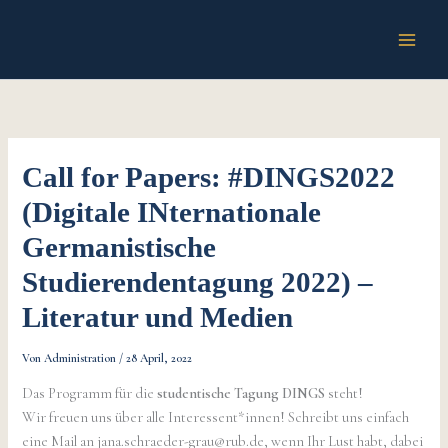
Zum
Inhalt
springen
Call for Papers: #DINGS2022
(Digitale INternationale
Germanistische
Studierendentagung 2022) –
Literatur und Medien
Von
Administration
/
28 April, 2022
Das Programm für die
studentische Tagung DINGS
steht!
Wir freuen uns über alle Interessent*innen! Schreibt uns einfach
eine Mail an jana.schraeder-grau@rub.de, wenn Ihr Lust habt, dabei