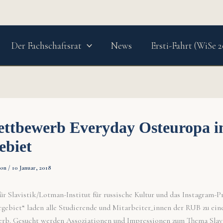
Der Fachschaftsrat
News
Ersti-Fahrt (WiSe 2
ettbewerb Everyday Osteuropa 
ebiet
ion
/
10 Januar, 2018
ür Slavistik/Lotman-Institut für russische Kultur und das Instagram-P
gebiet“ laden alle Studierende und Mitarbeiter_innen der RUB zu ei
rb. Gesucht werden Assoziationen und Impressionen zum Thema Slav