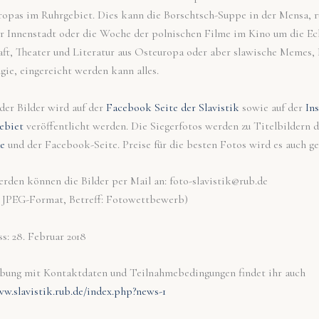
opas im Ruhrgebiet. Dies kann die Borschtsch-Suppe in der Mensa, r
der Innenstadt oder die Woche der polnischen Filme im Kino um die Eck
ft, Theater und Literatur aus Osteuropa oder aber slawische Memes, 
gie, eingereicht werden kann alles.
der Bilder wird auf der
Facebook Seite der Slavistik
sowie auf der
In
ebiet
veröffentlicht werden. Die Siegerfotos werden zu Titelbildern
de
und der Facebook-Seite. Preise für die besten Fotos wird es auch g
erden können die Bilder per Mail an: foto-slavistik@rub.de
r, JPEG-Format, Betreff: Fotowettbewerb)
s: 28. Februar 2018
bung mit Kontaktdaten und Teilnahmebedingungen findet ihr auch
ww.slavistik.rub.de/index.php?news-1