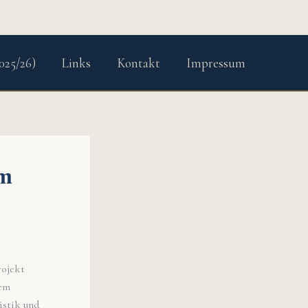
025/26)
Links
Kontakt
Impressum
im
rojekt
nem
istik und