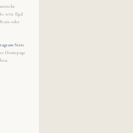
ussische
e sein. Egal
Beats oder
stagram Seite
 der Homepage
eben.