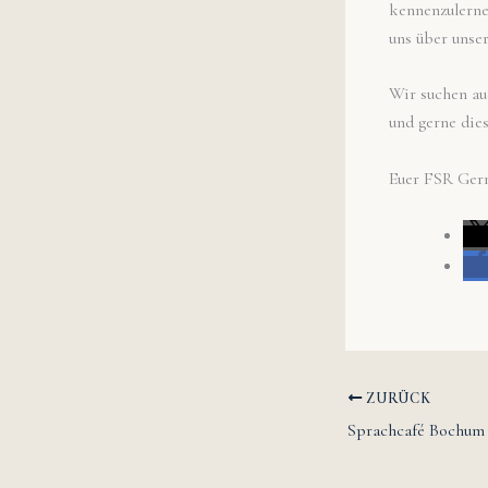
kennenzulerne
uns über unse
Wir suchen au
und gerne die
Euer FSR Ger
ZURÜCK
Sprachcafé Bochum f