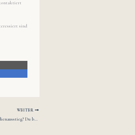
kontaktiert
eressiert sind
WEITER
„Studienzweifel? Studienausstieg? Du bist nicht allein!“