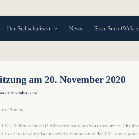
Der Fachschaftsrat
News
Ersti-Fahrt (WiSe 2
itzung am 20. November 2020
ion
/
7 November, 2020
iton*innen,
s FSR-Treffen steht fest! Wir werden uns am
20.11.2020
um
12 Uhr
üb
seid also herzlich eingeladen vorbeizukommen und den FSR sowie seine