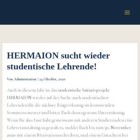
Zum
Inhalt
springen
HERMAION sucht wieder
studentische Lehrende!
Von
Administration
/
24 Oktober, 2020
Auch in diesem Jahr ist das
studentische Initiativprojekt
HERMAION
wieder auf der Suche nach studentischen
Lehrenden für die nächste Ringvorlesung im kommenden
Sommersemester und bittet Euch deswegen um Unterstützung.
Wenn Ihr also Lust habt gemeinsam mit anderen Studierenden eine
Lehrveranstaltung zu gestalten, meldet Euch bis zum
30. November
2020
mit einem Motivationsschreiben, und einem Gutachten bei