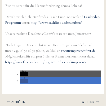
Bist du bereit für die
Herausforderung deines Lebens
?
Dann bewirb dich jetzt für das Teach First Deutschland
Leadership-
Programm
unter:
http://www.teachfirst.de/bewerben/
Unsere nächste Deadline #GuterVorsatz ist am 9. Januar 2017.
Noch Fragen? Du erreichst unser Recruiting-Team telefonisch
unter +49 (0) 30 26 39 760 12, via Mail an
recruiting@teachfirst.de
.
Möglichkeiten für ein persönliches Kennenlernen findest du auf
https://www.facebook.com/begeistert.fuer.bildung/events
.
ZURÜCK
WEITER