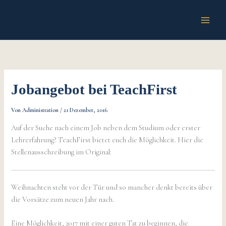
Zum
Inhalt
springen
Jobangebot bei TeachFirst
Von
Administration
/
21 Dezember, 2016
Auf der Suche nach einem Job neben dem Studium oder erster
Lehrerfahrung? TeachFirst bietet euch die Möglichkeit. Hier die
Stellenausschreibung im Original:
Weihnachten steht vor der Tür und so mancher denkt bereits über
die Vorsätze zum neuen Jahr nach.
Eine Möglichkeit, 2017 mit einer guten Tat zu beginnen, die