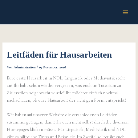
Zum
Inhalt
springen
Leitfäden für Hausarbeiten
Von
Administration
/
19 Dezember, 2018
Eure erste Hausarbeit in NDL, Linguistik oder Mediävistik steht
an? Ihr habt schon wieder vergessen, was euch im Tutorium zu
Zitierstilen beigebracht wurde? Ihr möchtet einfach nochmal
nachschauen, ob eure Hausarbeit der richtigen Form entspricht?
Wir haben auf unserer Website die verschiedenen Leitfäden
zusammengetragen, damit ihr euch nicht selbst durch die diversen
Homepages klicken müsst. Für Linguistik, Mediävistik und NDL
gibt es hilfreiche Tipps und Beispiele. Im Zweifel solltet ihr euch