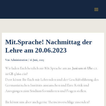
Zum
Inhalt
springen
Mit.Sprache! Nachmittag der
Lehre am 20.06.2023
Von
Administration
/
16 Juni, 2023
Wir laden Euch herzlich zur Mit.Sprache am
20. Juni um 16 Uhr
c.t.
in
GB 5/160
ein!
Dort könnt Ihr Euch mit Lehrenden und der Geschäftsführung des
Germanistischen Instituts austauschen und Eure Kritik und
Anregungen zum Studium formulieren und Fragen stellen.
Ihr könnt uns aber auch gerne Themenvorschläge zusenden!