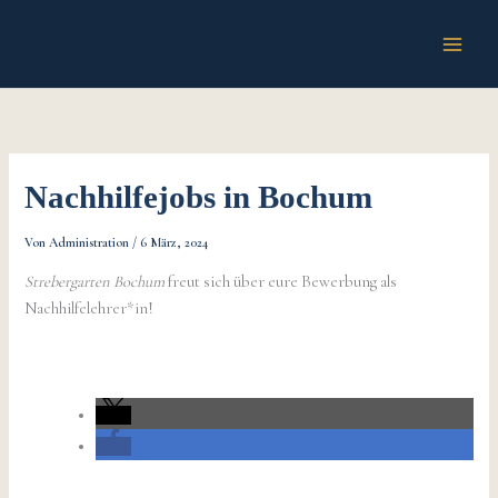
Zum
Inhalt
springen
Nachhilfejobs in Bochum
Von
Administration
/
6 März, 2024
Strebergarten Bochum
freut sich über eure Bewerbung als
Nachhilfelehrer*in!