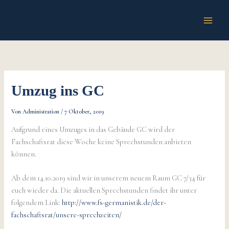
Zum
Inhalt
springen
Umzug ins GC
Von
Administration
/
7 Oktober, 2019
Aufgrund eines Umzuges in das Gebäude GC wird der
Fachschaftsrat diese Woche keine Sprechstunden anbieten
können.
Ab dem 14.10.2019 sind wir in unserem neuem Raum GC 7/34 für
euch wieder da. Die aktuellen Sprechstunden findet ihr unter
folgendem Link:
http://www.fs-germanistik.de/der-
fachschaftsrat/unsere-sprechzeiten/