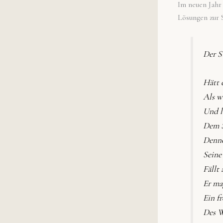
Im neuen Jahr
Lösungen zur S
Der S
Hätt 
Als w
Und l
Dem S
Denno
Seine
Fällt
Er ma
Ein f
Des W