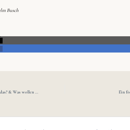
elm Busch
VG Wort – Wer ist das? & Was wollen die?
Ein fr