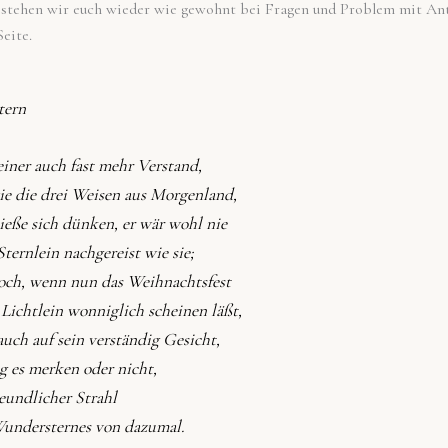
 stehen wir euch wieder wie gewohnt bei Fragen und Problem mit An
eite.
tern
einer auch fast mehr Verstand,
ie die drei Weisen aus Morgenland,
ieße sich dünken, er wär wohl nie
ternlein nachgereist wie sie;
ch, wenn nun das Weihnachtsfest
 Lichtlein wonniglich scheinen läßt,
 auch auf sein verständig Gesicht,
g es merken oder nicht,
reundlicher Strahl
understernes von dazumal.