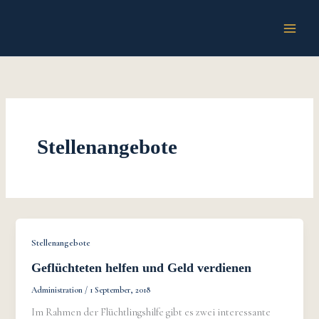
Zum
Inhalt
springen
Stellenangebote
Stellenangebote
Geflüchteten helfen und Geld verdienen
Administration
/
1 September, 2018
Im Rahmen der Flüchtlingshilfe gibt es zwei interessante