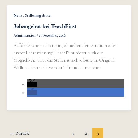
,
News
Stellenangebote
Jobangebot bei TeachFirst
Administration
/
21 Dezember, 2016
Auf der Suche nach einem Job neben dem Studium oder
erster Lehrerfahrung? TeachFirst bietet euch die
Möglichkeit. Hier die Stellenausschreibung im Original:
Weihnachten steht vor der Tür und so mancher
←
Zurück
1
2
3