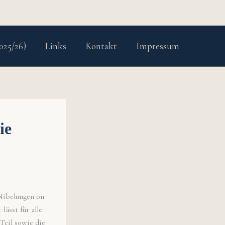
025/26)
Links
Kontakt
Impressum
ie
Nibelungen on
ässt für alle
Teil sowie die