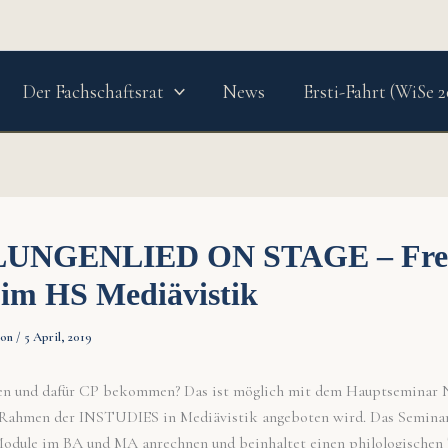
Der Fachschaftsrat
News
Ersti-Fahrt (WiSe 2
UNGENLIED ON STAGE – Fre
 im HS Mediävistik
ion
/
5 April, 2019
en und dafür CP bekommen? Das ist möglich mit dem Hauptseminar 
 Rahmen der INSTUDIES in Mediävistik angeboten wird. Das Seminar l
odule im BA und MA anrechnen und beinhaltet einen philologischen 