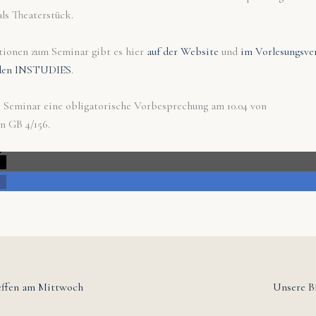
ls Theaterstück.
ionen zum Seminar gibt es hier
auf der Website
und
im Vorlesungsve
u den INSTUDIES
.
as Seminar eine obligatorische Vorbesprechung am 10.04 von
in GB 4/156.
effen am Mittwoch
Unsere Bi