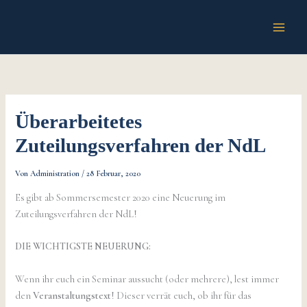
Zum
Inhalt
springen
Überarbeitetes
Zuteilungsverfahren der NdL
Von
Administration
/
28 Februar, 2020
Es gibt ab Sommersemester 2020 eine Neuerung im
Zuteilungsverfahren der NdL!
DIE WICHTIGSTE NEUERUNG:
Wenn ihr euch ein Seminar aussucht (oder mehrere), lest immer
den
Veranstaltungstext
! Dieser verrät euch, ob ihr für das